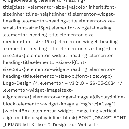
widget-heading .elementor-heading-
title[class*=elementor-size-]>a{color:inherit;font-
size:inherit;line-height:inherit}.elementor-widget-
heading .elementor-heading-title.elementor-size-
small{font-size:15px}.elementor-widget-heading
.elementor-heading-title.elementor-size-
medium{font-size:19px}.elementor-widget-heading
.elementor-heading-title.elementor-size-large{font-
size:29px}.elementor-widget-heading .elementor-
heading-title.elementor-size-xl{font-
size:39px}.elementor-widget-heading .elementor-
heading-title.elementor-size-xxl{font-size:59px}
Logo-Design /*! elementor – v3.21.0 – 26-05-2024 */
.elementor-widget-image{text-
align:center}.elementor-widget-image a{display:inline-
block}.elementor-widget-image a img[src$=“.svg“]
{width:48px}.elementor-widget-image img{vertical-
align:middle;display:inline-block} FONT „OSAKE“ FONT
„LEMON MILK“ Menü-Design zur Webseite