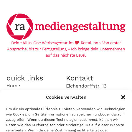
Deine All-In-One Werbeagentur im
Rottal-Inns. Von erster
Absprache, bis zur Fertigstellung – Ich bringe dein Unternehmen
auf das nächste Level.
quick links
Kontakt
Home
Eichendorffstr. 13
84347 Pfarrkirchen
Über mich
Cookies verwalten
+49 151 4218 9709
Leistungen
Kontaktformular
Um dir ein optimales Erlebnis zu bieten, verwenden wir Technologien
Onboardingformular
Referenzen
wie Cookies, um Geräteinformationen zu speichern und/oder darauf
zuzugreifen. Wenn du diesen Technologien zustimmst, können wir
Kontakt
Daten wie das Surfverhalten oder eindeutige IDs auf dieser Website
verarbeiten. Wenn du deine Zustimmung nicht erteilst oder